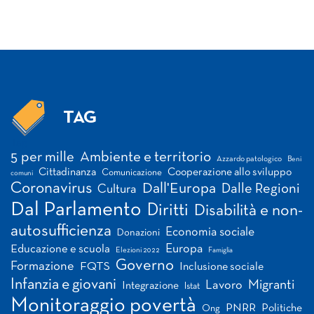
TAG
Tag
5 per mille
Ambiente e territorio
Azzardo patologico
Beni
Cittadinanza
Cooperazione allo sviluppo
Comunicazione
comuni
Coronavirus
Dall'Europa
Dalle Regioni
Cultura
Dal Parlamento
Diritti
Disabilità e non-
autosufficienza
Economia sociale
Donazioni
Europa
Educazione e scuola
Elezioni 2022
Famiglia
Governo
Formazione
FQTS
Inclusione sociale
Infanzia e giovani
Migranti
Lavoro
Integrazione
Istat
Monitoraggio povertà
PNRR
Politiche
Ong