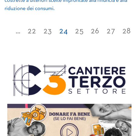
costrette a ulteriori scelte improntate alla rinuncia e alla
riduzione dei consumi.
...
22
23
24
25
26
27
28