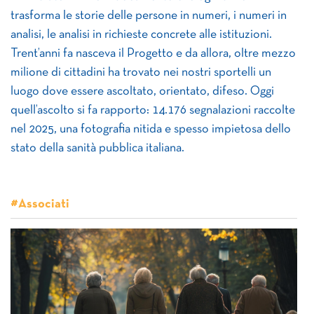
trasforma le storie delle persone in numeri, i numeri in
analisi, le analisi in richieste concrete alle istituzioni.
Trent’anni fa nasceva il Progetto e da allora, oltre mezzo
milione di cittadini ha trovato nei nostri sportelli un
luogo dove essere ascoltato, orientato, difeso. Oggi
quell’ascolto si fa rapporto: 14.176 segnalazioni raccolte
nel 2025, una fotografia nitida e spesso impietosa dello
stato della sanità pubblica italiana.
#Associati