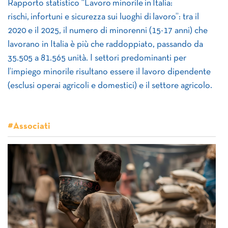
Rapporto statistico “Lavoro minorile in Italia:
rischi, infortuni e sicurezza sui luoghi di lavoro”: tra il
2020 e il 2025, il numero di minorenni (15-17 anni) che
lavorano in Italia è più che raddoppiato, passando da
35.505 a 81.565 unità. I settori predominanti per
l’impiego minorile risultano essere il lavoro dipendente
(esclusi operai agricoli e domestici) e il settore agricolo.
#Associati