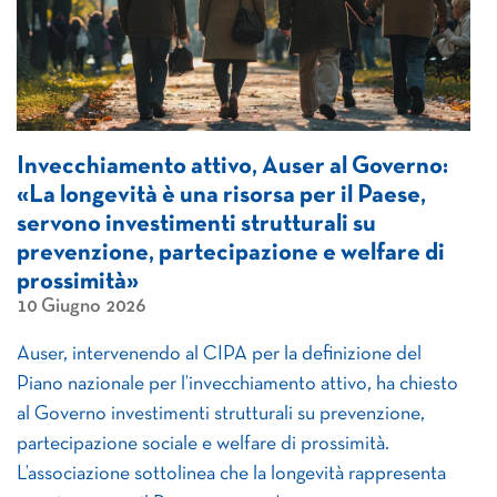
Invecchiamento attivo, Auser al Governo:
«La longevità è una risorsa per il Paese,
servono investimenti strutturali su
prevenzione, partecipazione e welfare di
prossimità»
10 Giugno 2026
Auser, intervenendo al CIPA per la definizione del
Piano nazionale per l’invecchiamento attivo, ha chiesto
al Governo investimenti strutturali su prevenzione,
partecipazione sociale e welfare di prossimità.
L’associazione sottolinea che la longevità rappresenta