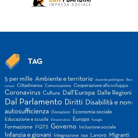
TAG
Tag
5 per mille
Ambiente e territorio
Azzardo patologico
Beni
Cittadinanza
Cooperazione allo sviluppo
Comunicazione
comuni
Coronavirus
Dall'Europa
Dalle Regioni
Cultura
Dal Parlamento
Diritti
Disabilità e non-
autosufficienza
Economia sociale
Donazioni
Europa
Educazione e scuola
Elezioni 2022
Famiglia
Governo
Formazione
FQTS
Inclusione sociale
Infanzia e giovani
Migranti
Lavoro
Integrazione
Istat