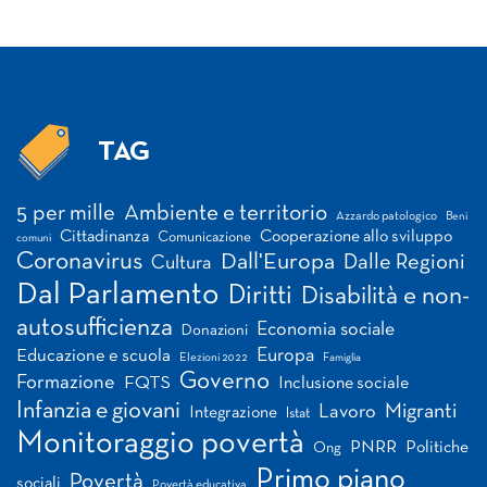
TAG
Tag
5 per mille
Ambiente e territorio
Azzardo patologico
Beni
Cittadinanza
Cooperazione allo sviluppo
Comunicazione
comuni
Coronavirus
Dall'Europa
Dalle Regioni
Cultura
Dal Parlamento
Diritti
Disabilità e non-
autosufficienza
Economia sociale
Donazioni
Europa
Educazione e scuola
Elezioni 2022
Famiglia
Governo
Formazione
FQTS
Inclusione sociale
Infanzia e giovani
Migranti
Lavoro
Integrazione
Istat
Monitoraggio povertà
PNRR
Politiche
Ong
Primo piano
Povertà
sociali
Povertà educativa