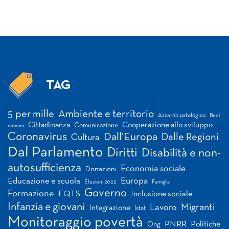
TAG
Tag
5 per mille
Ambiente e territorio
Azzardo patologico
Beni
Cittadinanza
Cooperazione allo sviluppo
Comunicazione
comuni
Coronavirus
Dall'Europa
Dalle Regioni
Cultura
Dal Parlamento
Diritti
Disabilità e non-
autosufficienza
Economia sociale
Donazioni
Europa
Educazione e scuola
Elezioni 2022
Famiglia
Governo
Formazione
FQTS
Inclusione sociale
Infanzia e giovani
Migranti
Lavoro
Integrazione
Istat
Monitoraggio povertà
PNRR
Politiche
Ong