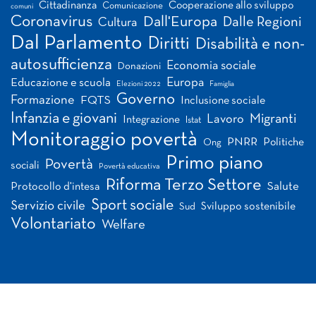
Cittadinanza
Cooperazione allo sviluppo
Comunicazione
comuni
Coronavirus
Dall'Europa
Dalle Regioni
Cultura
Dal Parlamento
Diritti
Disabilità e non-
autosufficienza
Economia sociale
Donazioni
Europa
Educazione e scuola
Elezioni 2022
Famiglia
Governo
Formazione
FQTS
Inclusione sociale
Infanzia e giovani
Migranti
Lavoro
Integrazione
Istat
Monitoraggio povertà
PNRR
Politiche
Ong
Primo piano
Povertà
sociali
Povertà educativa
Riforma Terzo Settore
Salute
Protocollo d'intesa
Sport sociale
Servizio civile
Sviluppo sostenibile
Sud
Volontariato
Welfare