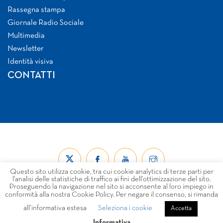
Rassegna stampa
Giornale Radio Sociale
Multimedia
Newsletter
Identità visiva
CONTATTI
Questo sito utilizza cookie, tra cui cookie analytics di terze parti per
l’analisi delle statistiche di traffico ai fini dell’ottimizzazione del sito.
Proseguendo la navigazione nel sito si acconsente al loro impiego in
conformità alla nostra Cookie Policy. Per negare il consenso, si rimanda
all’informativa estesa
Seleziona i cookie
© Forum Nazionale del Terzo Settore ETS 2026
Accetta
LINK
PRIVACY
COOKIE POLICY
DISCLAIMER
Informativa