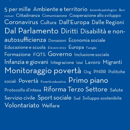
Tag
5 per mille
Ambiente e territorio
Azzardo patologico
Beni
Cittadinanza
Cooperazione allo sviluppo
Comunicazione
comuni
Coronavirus
Dall'Europa
Dalle Regioni
Cultura
Dal Parlamento
Diritti
Disabilità e non-
autosufficienza
Economia sociale
Donazioni
Europa
Educazione e scuola
Elezioni 2022
Famiglia
Governo
Formazione
FQTS
Inclusione sociale
Infanzia e giovani
Migranti
Lavoro
Integrazione
Istat
Monitoraggio povertà
PNRR
Politiche
Ong
Primo piano
Povertà
sociali
Povertà educativa
Riforma Terzo Settore
Salute
Protocollo d'intesa
Sport sociale
Servizio civile
Sviluppo sostenibile
Sud
Volontariato
Welfare