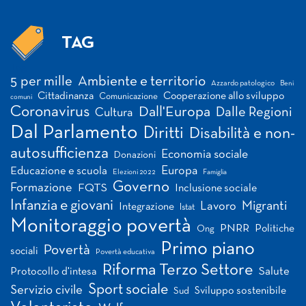
TAG
Tag
5 per mille
Ambiente e territorio
Azzardo patologico
Beni
Cittadinanza
Cooperazione allo sviluppo
Comunicazione
comuni
Coronavirus
Dall'Europa
Dalle Regioni
Cultura
Dal Parlamento
Diritti
Disabilità e non-
autosufficienza
Economia sociale
Donazioni
Europa
Educazione e scuola
Elezioni 2022
Famiglia
Governo
Formazione
FQTS
Inclusione sociale
Infanzia e giovani
Migranti
Lavoro
Integrazione
Istat
Monitoraggio povertà
PNRR
Politiche
Ong
Primo piano
Povertà
sociali
Povertà educativa
Riforma Terzo Settore
Salute
Protocollo d'intesa
Sport sociale
Servizio civile
Sviluppo sostenibile
Sud