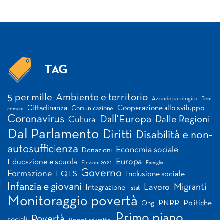
TAG
Tag
5 per mille
Ambiente e territorio
Azzardo patologico
Beni
Cittadinanza
Cooperazione allo sviluppo
Comunicazione
comuni
Coronavirus
Dall'Europa
Dalle Regioni
Cultura
Dal Parlamento
Diritti
Disabilità e non-
autosufficienza
Economia sociale
Donazioni
Europa
Educazione e scuola
Elezioni 2022
Famiglia
Governo
Formazione
FQTS
Inclusione sociale
Infanzia e giovani
Migranti
Lavoro
Integrazione
Istat
Monitoraggio povertà
PNRR
Politiche
Ong
Primo piano
Povertà
sociali