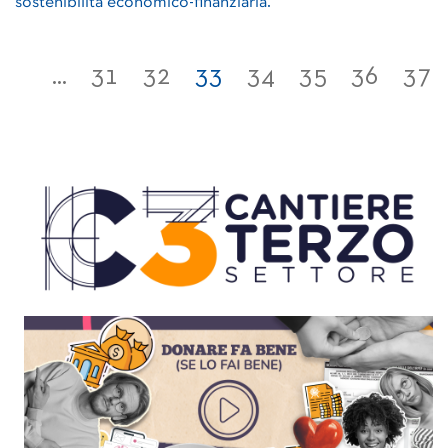
sostenibilità economico-finanziaria.
...
31
32
33
34
35
36
37