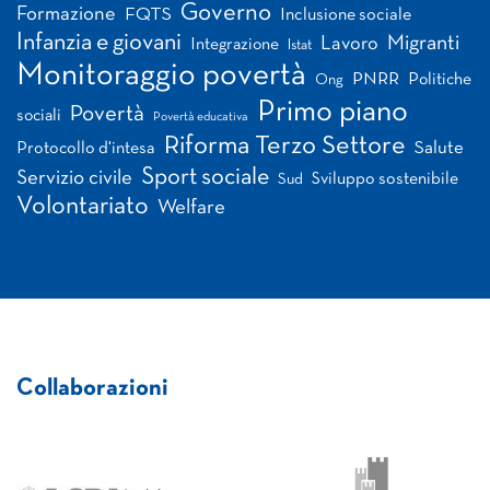
Governo
Formazione
FQTS
Inclusione sociale
Infanzia e giovani
Migranti
Lavoro
Integrazione
Istat
Monitoraggio povertà
PNRR
Politiche
Ong
Primo piano
Povertà
sociali
Povertà educativa
Riforma Terzo Settore
Salute
Protocollo d'intesa
Sport sociale
Servizio civile
Sviluppo sostenibile
Sud
Volontariato
Welfare
Collaborazioni