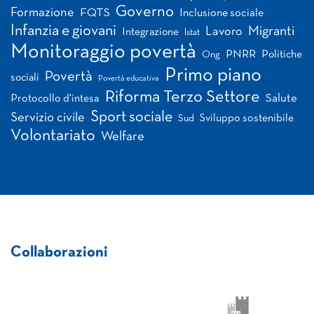
Governo
Formazione
FQTS
Inclusione sociale
Infanzia e giovani
Migranti
Lavoro
Integrazione
Istat
Monitoraggio povertà
PNRR
Politiche
Ong
Primo piano
Povertà
sociali
Povertà educativa
Riforma Terzo Settore
Salute
Protocollo d'intesa
Sport sociale
Servizio civile
Sviluppo sostenibile
Sud
Volontariato
Welfare
Collaborazioni