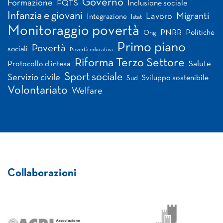
Governo
Formazione
FQTS
Inclusione sociale
Infanzia e giovani
Migranti
Lavoro
Integrazione
Istat
Monitoraggio povertà
PNRR
Politiche
Ong
Primo piano
Povertà
sociali
Povertà educativa
Riforma Terzo Settore
Salute
Protocollo d'intesa
Sport sociale
Servizio civile
Sviluppo sostenibile
Sud
Volontariato
Welfare
Collaborazioni