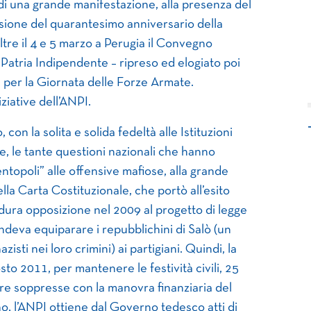
 di una grande manifestazione, alla presenza del
sione del quarantesimo anniversario della
tre il 4 e 5 marzo a Perugia il Convegno
Patria Indipendente – ripreso ed elogiato poi
, per la Giornata delle Forze Armate.
iziative dell’ANPI.
con la solita e solida fedeltà alle Istituzioni
 le tante questioni nazionali che hanno
topoli” alle offensive mafiose, alla grande
ella Carta Costituzionale, che portò all’esito
 dura opposizione nel 2009 al progetto di legge
ndeva equiparare i repubblichini di Salò (un
isti nei loro crimini) ai partigiani. Quindi, la
sto 2011, per mantenere le festività civili, 25
ere soppresse con la manovra finanziaria del
, l’ANPI ottiene dal Governo tedesco atti di