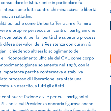
consolidare le Istituzioni e in particolare fu
 inteso come lotta contro chi minacciava le libertà
minava i cittadini.
nalità politiche come Umberto Terracini e Palmiro
vere e proprie persecuzioni contro i partigiani che
 i combattenti per la libertà che subirono processi.
 difesa dei valori della Resistenza con cui avviò
ani, chiedendo altresì lo scioglimento del
 e il riconoscimento ufficiale del CVL come corpo
onoscimento giunse solamente nel 1958, con la
e importanza perché confermava e stabiliva
liato processo di Liberazione, era stata una
a: un esercito, a tutti gli effetti.
ontinuare l’azione civile per cui i partigiani si
PI – nella cui Presidenza onoraria figurava anche
cenni – ingaggiò una grande battaglia a favore della