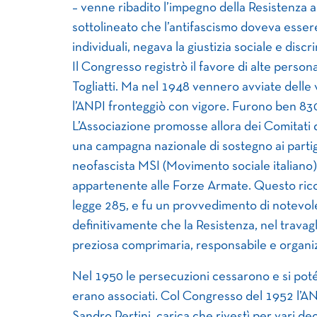
– venne ribadito l’impegno della Resistenza a 
sottolineato che l’antifascismo doveva essere
individuali, negava la giustizia sociale e discri
Il Congresso registrò il favore di alte perso
Togliatti. Ma nel 1948 vennero avviate delle 
l’ANPI fronteggiò con vigore. Furono ben 830
L’Associazione promosse allora dei Comitati di
una campagna nazionale di sostegno ai partigi
neofascista MSI (Movimento sociale italiano)
appartenente alle Forze Armate. Questo ric
legge 285, e fu un provvedimento di notevol
definitivamente che la Resistenza, nel travag
preziosa comprimaria, responsabile e organizzat
Nel 1950 le persecuzioni cessarono e si poté c
erano associati. Col Congresso del 1952 l’AN
Sandro Pertini, carica che rivestì per vari de