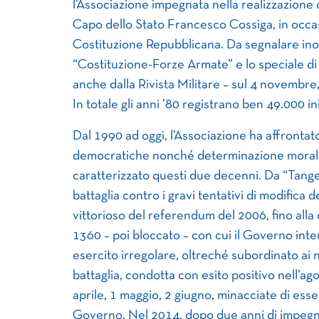
l’Associazione impegnata nella realizzazione
Capo dello Stato Francesco Cossiga, in occa
Costituzione Repubblicana. Da segnalare inol
“Costituzione-Forze Armate” e lo speciale di 
anche dalla Rivista Militare – sul 4 novembre
In totale gli anni ’80 registrano ben 49.000 in
Dal 1990 ad oggi, l’Associazione ha affrontato, 
democratiche nonché determinazione morale,
caratterizzato questi due decenni. Da “Tangen
battaglia contro i gravi tentativi di modifica d
vittorioso del referendum del 2006, fino alla
1360 – poi bloccato – con cui il Governo inte
esercito irregolare, oltreché subordinato ai naz
battaglia, condotta con esito positivo nell’ago
aprile, 1 maggio, 2 giugno, minacciate di ess
Governo. Nel 2014, dopo due anni di impegno