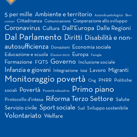
Tag
5 per mille
Ambiente e territorio
Azzardo patologico
Beni
Cittadinanza
Cooperazione allo sviluppo
Comunicazione
comuni
Coronavirus
Dall'Europa
Dalle Regioni
Cultura
Dal Parlamento
Diritti
Disabilità e non-
autosufficienza
Economia sociale
Donazioni
Europa
Educazione e scuola
Elezioni 2022
Famiglia
Governo
Formazione
FQTS
Inclusione sociale
Infanzia e giovani
Migranti
Lavoro
Integrazione
Istat
Monitoraggio povertà
PNRR
Politiche
Ong
Primo piano
Povertà
sociali
Povertà educativa
Riforma Terzo Settore
Salute
Protocollo d'intesa
Sport sociale
Servizio civile
Sviluppo sostenibile
Sud
Volontariato
Welfare