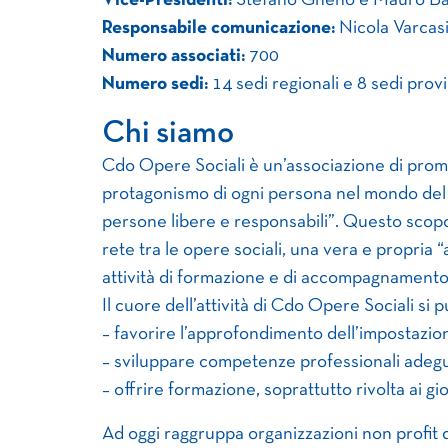
Vice-Presidenti:
Stefano Gheno e Mauro Ba
Responsabile comunicazione:
Nicola Varcas
Numero associati:
700
Numero sedi:
14 sedi regionali e 8 sedi provi
Chi siamo
Cdo Opere Sociali è un’associazione di promoz
protagonismo di ogni persona nel mondo del la
persone libere e responsabili”. Questo scopo
rete tra le opere sociali, una vera e propria 
attività di formazione e di accompagnamento
Il cuore dell’attività di Cdo Opere Sociali si p
– favorire l’approfondimento dell’impostazion
– sviluppare competenze professionali adeguat
– offrire formazione, soprattutto rivolta ai gi
Ad oggi raggruppa organizzazioni non profit dist