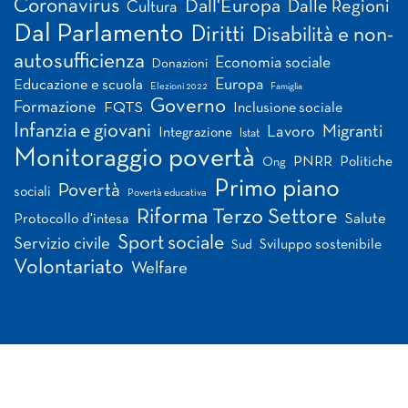
Coronavirus
Dall'Europa
Dalle Regioni
Cultura
Dal Parlamento
Diritti
Disabilità e non-
autosufficienza
Economia sociale
Donazioni
Europa
Educazione e scuola
Elezioni 2022
Famiglia
Governo
Formazione
FQTS
Inclusione sociale
Infanzia e giovani
Migranti
Lavoro
Integrazione
Istat
Monitoraggio povertà
PNRR
Politiche
Ong
Primo piano
Povertà
sociali
Povertà educativa
Riforma Terzo Settore
Salute
Protocollo d'intesa
Sport sociale
Servizio civile
Sviluppo sostenibile
Sud
Volontariato
Welfare