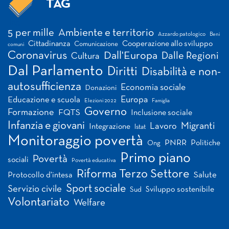
TAG
Tag
5 per mille
Ambiente e territorio
Azzardo patologico
Beni
Cittadinanza
Cooperazione allo sviluppo
Comunicazione
comuni
Coronavirus
Dall'Europa
Dalle Regioni
Cultura
Dal Parlamento
Diritti
Disabilità e non-
autosufficienza
Economia sociale
Donazioni
Europa
Educazione e scuola
Elezioni 2022
Famiglia
Governo
Formazione
FQTS
Inclusione sociale
Infanzia e giovani
Migranti
Lavoro
Integrazione
Istat
Monitoraggio povertà
PNRR
Politiche
Ong
Primo piano
Povertà
sociali
Povertà educativa
Riforma Terzo Settore
Salute
Protocollo d'intesa
Sport sociale
Servizio civile
Sviluppo sostenibile
Sud
Volontariato
Welfare