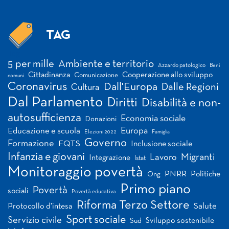
TAG
Tag
5 per mille
Ambiente e territorio
Azzardo patologico
Beni
Cittadinanza
Cooperazione allo sviluppo
Comunicazione
comuni
Coronavirus
Dall'Europa
Dalle Regioni
Cultura
Dal Parlamento
Diritti
Disabilità e non-
autosufficienza
Economia sociale
Donazioni
Europa
Educazione e scuola
Elezioni 2022
Famiglia
Governo
Formazione
FQTS
Inclusione sociale
Infanzia e giovani
Migranti
Lavoro
Integrazione
Istat
Monitoraggio povertà
PNRR
Politiche
Ong
Primo piano
Povertà
sociali
Povertà educativa
Riforma Terzo Settore
Salute
Protocollo d'intesa
Sport sociale
Servizio civile
Sviluppo sostenibile
Sud