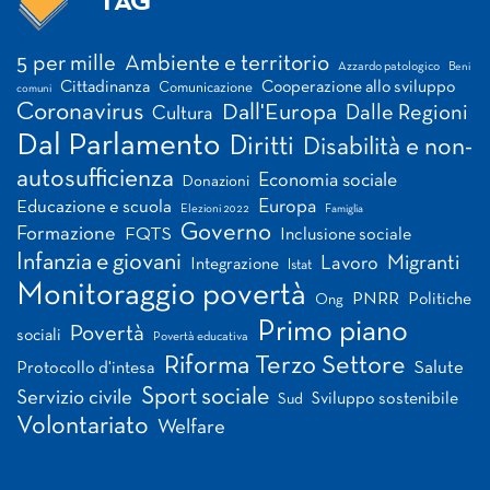
TAG
Tag
5 per mille
Ambiente e territorio
Azzardo patologico
Beni
Cittadinanza
Cooperazione allo sviluppo
Comunicazione
comuni
Coronavirus
Dall'Europa
Dalle Regioni
Cultura
Dal Parlamento
Diritti
Disabilità e non-
autosufficienza
Economia sociale
Donazioni
Europa
Educazione e scuola
Elezioni 2022
Famiglia
Governo
Formazione
FQTS
Inclusione sociale
Infanzia e giovani
Migranti
Lavoro
Integrazione
Istat
Monitoraggio povertà
PNRR
Politiche
Ong
Primo piano
Povertà
sociali
Povertà educativa
Riforma Terzo Settore
Salute
Protocollo d'intesa
Sport sociale
Servizio civile
Sviluppo sostenibile
Sud
Volontariato
Welfare