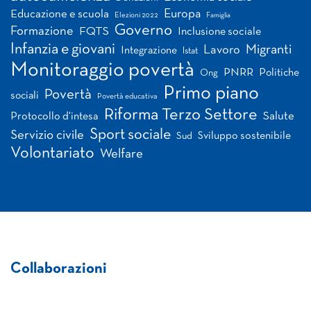
Europa
Educazione e scuola
Elezioni 2022
Famiglia
Governo
Formazione
FQTS
Inclusione sociale
Infanzia e giovani
Migranti
Lavoro
Integrazione
Istat
Monitoraggio povertà
PNRR
Politiche
Ong
Primo piano
Povertà
sociali
Povertà educativa
Riforma Terzo Settore
Salute
Protocollo d'intesa
Sport sociale
Servizio civile
Sviluppo sostenibile
Sud
Volontariato
Welfare
Collaborazioni