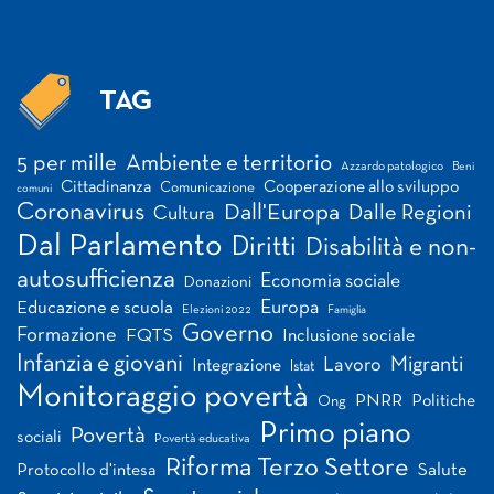
TAG
Tag
5 per mille
Ambiente e territorio
Azzardo patologico
Beni
Cittadinanza
Cooperazione allo sviluppo
Comunicazione
comuni
Coronavirus
Dall'Europa
Dalle Regioni
Cultura
Dal Parlamento
Diritti
Disabilità e non-
autosufficienza
Economia sociale
Donazioni
Europa
Educazione e scuola
Elezioni 2022
Famiglia
Governo
Formazione
FQTS
Inclusione sociale
Infanzia e giovani
Migranti
Lavoro
Integrazione
Istat
Monitoraggio povertà
PNRR
Politiche
Ong
Primo piano
Povertà
sociali
Povertà educativa
Riforma Terzo Settore
Salute
Protocollo d'intesa