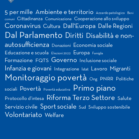
Tag
5 per mille
Ambiente e territorio
Azzardo patologico
Beni
Cittadinanza
Cooperazione allo sviluppo
Comunicazione
comuni
Coronavirus
Dall'Europa
Dalle Regioni
Cultura
Dal Parlamento
Diritti
Disabilità e non-
autosufficienza
Economia sociale
Donazioni
Europa
Educazione e scuola
Elezioni 2022
Famiglia
Governo
Formazione
FQTS
Inclusione sociale
Infanzia e giovani
Migranti
Lavoro
Integrazione
Istat
Monitoraggio povertà
PNRR
Politiche
Ong
Primo piano
Povertà
sociali
Povertà educativa
Riforma Terzo Settore
Salute
Protocollo d'intesa
Sport sociale
Servizio civile
Sviluppo sostenibile
Sud
Volontariato
Welfare