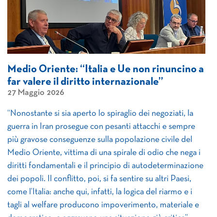
Medio Oriente: “Italia e Ue non rinuncino a
far valere il diritto internazionale”
27 Maggio 2026
“Nonostante si sia aperto lo spiraglio dei negoziati, la
guerra in Iran prosegue con pesanti attacchi e sempre
più gravose conseguenze sulla popolazione civile del
Medio Oriente, vittima di una spirale di odio che nega i
diritti fondamentali e il principio di autodeterminazione
dei popoli. Il conflitto, poi, si fa sentire su altri Paesi,
come l’Italia: anche qui, infatti, la logica del riarmo e i
tagli al welfare producono impoverimento, materiale e