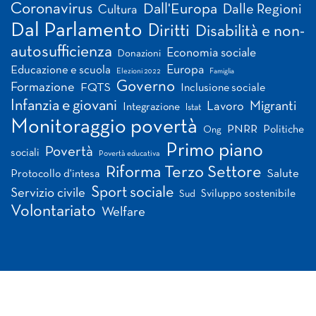
Coronavirus
Dall'Europa
Dalle Regioni
Cultura
Dal Parlamento
Diritti
Disabilità e non-
autosufficienza
Economia sociale
Donazioni
Europa
Educazione e scuola
Elezioni 2022
Famiglia
Governo
Formazione
FQTS
Inclusione sociale
Infanzia e giovani
Migranti
Lavoro
Integrazione
Istat
Monitoraggio povertà
PNRR
Politiche
Ong
Primo piano
Povertà
sociali
Povertà educativa
Riforma Terzo Settore
Salute
Protocollo d'intesa
Sport sociale
Servizio civile
Sviluppo sostenibile
Sud
Volontariato
Welfare