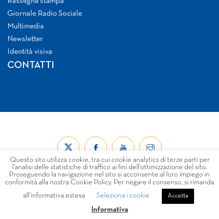
Rassegna stampa
Giornale Radio Sociale
Multimedia
Newsletter
Identità visiva
CONTATTI
Questo sito utilizza cookie, tra cui cookie analytics di terze parti per
l’analisi delle statistiche di traffico ai fini dell’ottimizzazione del sito.
Proseguendo la navigazione nel sito si acconsente al loro impiego in
conformità alla nostra Cookie Policy. Per negare il consenso, si rimanda
all’informativa estesa
Seleziona i cookie
© Forum Nazionale del Terzo Settore ETS 2026
Accetta
LINK
PRIVACY
COOKIE POLICY
DISCLAIMER
Informativa