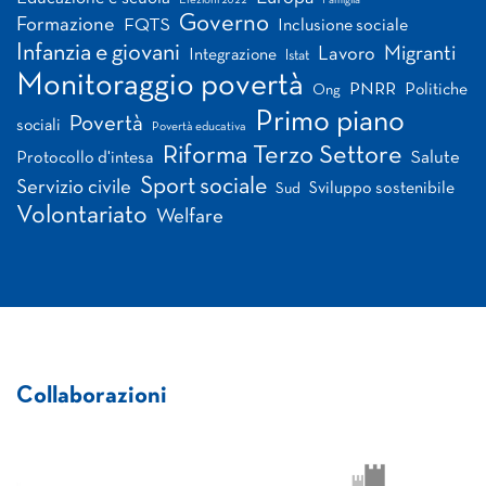
Famiglia
Governo
Formazione
FQTS
Inclusione sociale
Infanzia e giovani
Migranti
Lavoro
Integrazione
Istat
Monitoraggio povertà
PNRR
Politiche
Ong
Primo piano
Povertà
sociali
Povertà educativa
Riforma Terzo Settore
Salute
Protocollo d'intesa
Sport sociale
Servizio civile
Sviluppo sostenibile
Sud
Volontariato
Welfare
Collaborazioni