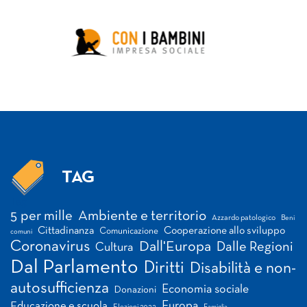
TAG
Tag
5 per mille
Ambiente e territorio
Azzardo patologico
Beni
Cittadinanza
Cooperazione allo sviluppo
Comunicazione
comuni
Coronavirus
Dall'Europa
Dalle Regioni
Cultura
Dal Parlamento
Diritti
Disabilità e non-
autosufficienza
Economia sociale
Donazioni
Europa
Educazione e scuola
Elezioni 2022