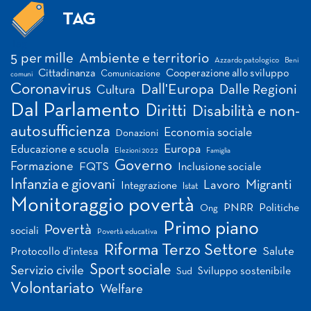
TAG
Tag
5 per mille
Ambiente e territorio
Azzardo patologico
Beni
Cittadinanza
Cooperazione allo sviluppo
Comunicazione
comuni
Coronavirus
Dall'Europa
Dalle Regioni
Cultura
Dal Parlamento
Diritti
Disabilità e non-
autosufficienza
Economia sociale
Donazioni
Europa
Educazione e scuola
Elezioni 2022
Famiglia
Governo
Formazione
FQTS
Inclusione sociale
Infanzia e giovani
Migranti
Lavoro
Integrazione
Istat
Monitoraggio povertà
PNRR
Politiche
Ong
Primo piano
Povertà
sociali
Povertà educativa
Riforma Terzo Settore
Salute
Protocollo d'intesa
Sport sociale
Servizio civile
Sviluppo sostenibile
Sud
Volontariato
Welfare