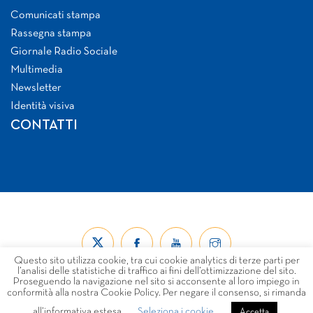
Comunicati stampa
Rassegna stampa
Giornale Radio Sociale
Multimedia
Newsletter
Identità visiva
CONTATTI
Questo sito utilizza cookie, tra cui cookie analytics di terze parti per
l’analisi delle statistiche di traffico ai fini dell’ottimizzazione del sito.
Proseguendo la navigazione nel sito si acconsente al loro impiego in
conformità alla nostra Cookie Policy. Per negare il consenso, si rimanda
all’informativa estesa
Seleziona i cookie
© Forum Nazionale del Terzo Settore ETS 2026
Accetta