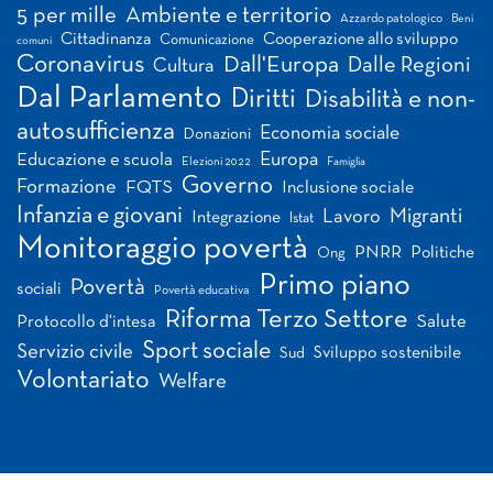
5 per mille
Ambiente e territorio
Azzardo patologico
Beni
Cittadinanza
Cooperazione allo sviluppo
Comunicazione
comuni
Coronavirus
Dall'Europa
Dalle Regioni
Cultura
Dal Parlamento
Diritti
Disabilità e non-
autosufficienza
Economia sociale
Donazioni
Europa
Educazione e scuola
Elezioni 2022
Famiglia
Governo
Formazione
FQTS
Inclusione sociale
Infanzia e giovani
Migranti
Lavoro
Integrazione
Istat
Monitoraggio povertà
PNRR
Politiche
Ong
Primo piano
Povertà
sociali
Povertà educativa
Riforma Terzo Settore
Salute
Protocollo d'intesa
Sport sociale
Servizio civile
Sviluppo sostenibile
Sud
Volontariato
Welfare