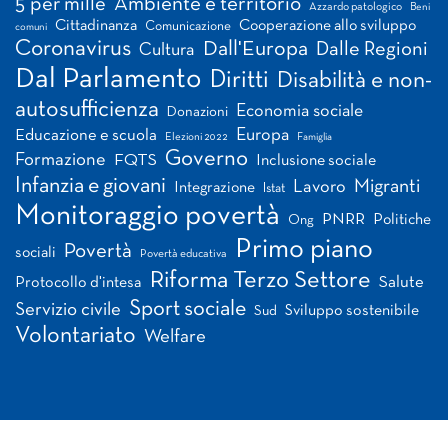
5 per mille
Ambiente e territorio
Azzardo patologico
Beni
Cittadinanza
Cooperazione allo sviluppo
Comunicazione
comuni
Coronavirus
Dall'Europa
Dalle Regioni
Cultura
Dal Parlamento
Diritti
Disabilità e non-
autosufficienza
Economia sociale
Donazioni
Europa
Educazione e scuola
Elezioni 2022
Famiglia
Governo
Formazione
FQTS
Inclusione sociale
Infanzia e giovani
Migranti
Lavoro
Integrazione
Istat
Monitoraggio povertà
PNRR
Politiche
Ong
Primo piano
Povertà
sociali
Povertà educativa
Riforma Terzo Settore
Salute
Protocollo d'intesa
Sport sociale
Servizio civile
Sviluppo sostenibile
Sud
Volontariato
Welfare