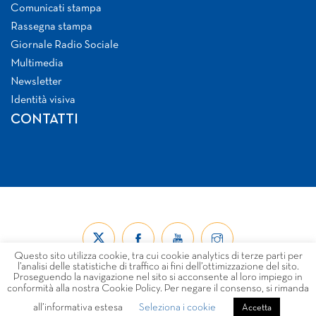
Comunicati stampa
Rassegna stampa
Giornale Radio Sociale
Multimedia
Newsletter
Identità visiva
CONTATTI
Questo sito utilizza cookie, tra cui cookie analytics di terze parti per
l’analisi delle statistiche di traffico ai fini dell’ottimizzazione del sito.
Proseguendo la navigazione nel sito si acconsente al loro impiego in
conformità alla nostra Cookie Policy. Per negare il consenso, si rimanda
all’informativa estesa
Seleziona i cookie
© Forum Nazionale del Terzo Settore ETS 2026
Accetta