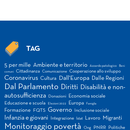
TAG
Tag
5 per mille
Ambiente e territorio
Azzardo patologico
Beni
Cittadinanza
Cooperazione allo sviluppo
Comunicazione
comuni
Coronavirus
Dall'Europa
Dalle Regioni
Cultura
Dal Parlamento
Diritti
Disabilità e non-
autosufficienza
Economia sociale
Donazioni
Europa
Educazione e scuola
Elezioni 2022
Famiglia
Governo
Formazione
FQTS
Inclusione sociale
Infanzia e giovani
Migranti
Lavoro
Integrazione
Istat
Monitoraggio povertà
PNRR
Politiche
Ong