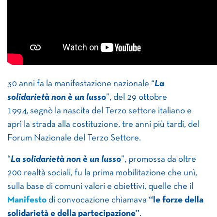
30 anni fa la manifestazione nazionale “
La
solidarietà non è un lusso
”, del 29 ottobre
1994, segnò la nascita del Terzo settore italiano e
aprì la strada alla costituzione, tre anni più tardi, del
Forum Nazionale del Terzo Settore.
“
La solidarietà non è un lusso
”, promossa da oltre
200 realtà sociali, fu la prima mobilitazione che unì,
sulla base di comuni valori e obiettivi, quelle che il
Manifesto
di convocazione chiamava
“le forze della
solidarietà e della partecipazione”
.