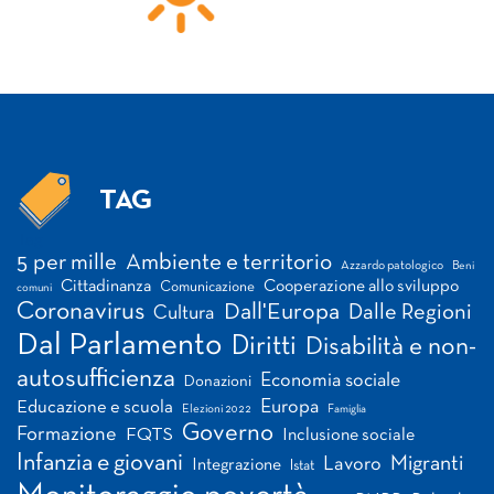
TAG
Tag
5 per mille
Ambiente e territorio
Azzardo patologico
Beni
Cittadinanza
Cooperazione allo sviluppo
Comunicazione
comuni
Coronavirus
Dall'Europa
Dalle Regioni
Cultura
Dal Parlamento
Diritti
Disabilità e non-
autosufficienza
Economia sociale
Donazioni
Europa
Educazione e scuola
Elezioni 2022
Famiglia
Governo
Formazione
FQTS
Inclusione sociale
Infanzia e giovani
Migranti
Lavoro
Integrazione
Istat