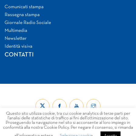
Comunicati stampa
Rassegna stampa
Giornale Radio Sociale
Multimedia
Newsletter
Identità visiva
CONTATTI
Questo sito utilizza cookie, tra cui cookie analytics di terze parti per
l’analisi delle statistiche di traffico ai fini dell’ottimizzazione del sito.
Proseguendo la navigazione nel sito si acconsente al loro impiego in
conformità alla nostra Cookie Policy. Per negare il consenso, si rimanda
all’informativa estesa
Seleziona i cookie
© Forum Nazionale del Terzo Settore ETS 2026
Accetta