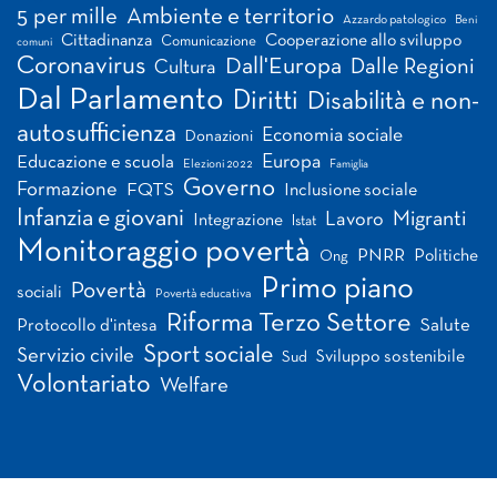
5 per mille
Ambiente e territorio
Azzardo patologico
Beni
Cittadinanza
Cooperazione allo sviluppo
Comunicazione
comuni
Coronavirus
Dall'Europa
Dalle Regioni
Cultura
Dal Parlamento
Diritti
Disabilità e non-
autosufficienza
Economia sociale
Donazioni
Europa
Educazione e scuola
Elezioni 2022
Famiglia
Governo
Formazione
FQTS
Inclusione sociale
Infanzia e giovani
Migranti
Lavoro
Integrazione
Istat
Monitoraggio povertà
PNRR
Politiche
Ong
Primo piano
Povertà
sociali
Povertà educativa
Riforma Terzo Settore
Salute
Protocollo d'intesa
Sport sociale
Servizio civile
Sviluppo sostenibile
Sud
Volontariato
Welfare