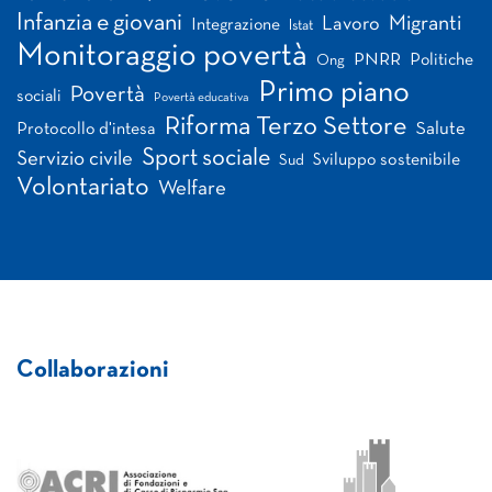
Infanzia e giovani
Migranti
Lavoro
Integrazione
Istat
Monitoraggio povertà
PNRR
Politiche
Ong
Primo piano
Povertà
sociali
Povertà educativa
Riforma Terzo Settore
Salute
Protocollo d'intesa
Sport sociale
Servizio civile
Sviluppo sostenibile
Sud
Volontariato
Welfare
Collaborazioni