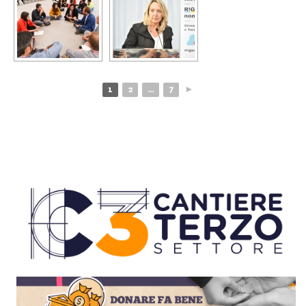
1
2
...
7
►