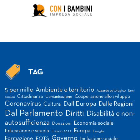
TAG
Tag
5 per mille
Ambiente e territorio
Azzardo patologico
Beni
Cittadinanza
Cooperazione allo sviluppo
Comunicazione
comuni
Coronavirus
Dall'Europa
Dalle Regioni
Cultura
Dal Parlamento
Diritti
Disabilità e non-
autosufficienza
Economia sociale
Donazioni
Europa
Educazione e scuola
Elezioni 2022
Famiglia
Governo
Formazione
FQTS
Inclusione sociale