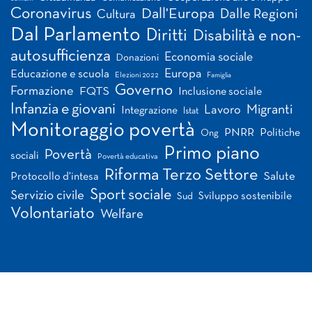
Coronavirus
Dall'Europa
Dalle Regioni
Cultura
Dal Parlamento
Diritti
Disabilità e non-
autosufficienza
Economia sociale
Donazioni
Europa
Educazione e scuola
Elezioni 2022
Famiglia
Governo
Formazione
FQTS
Inclusione sociale
Infanzia e giovani
Migranti
Lavoro
Integrazione
Istat
Monitoraggio povertà
PNRR
Politiche
Ong
Primo piano
Povertà
sociali
Povertà educativa
Riforma Terzo Settore
Salute
Protocollo d'intesa
Sport sociale
Servizio civile
Sviluppo sostenibile
Sud
Volontariato
Welfare