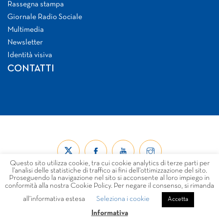
Rassegna stampa
Giornale Radio Sociale
Multimedia
Newsletter
Identità visiva
CONTATTI
Questo sito utilizza cookie, tra cui cookie analytics di terze parti per
l’analisi delle statistiche di traffico ai fini dell’ottimizzazione del sito.
Proseguendo la navigazione nel sito si acconsente al loro impiego in
conformità alla nostra Cookie Policy. Per negare il consenso, si rimanda
all’informativa estesa
Seleziona i cookie
© Forum Nazionale del Terzo Settore ETS 2026
Accetta
LINK
PRIVACY
COOKIE POLICY
DISCLAIMER
Informativa