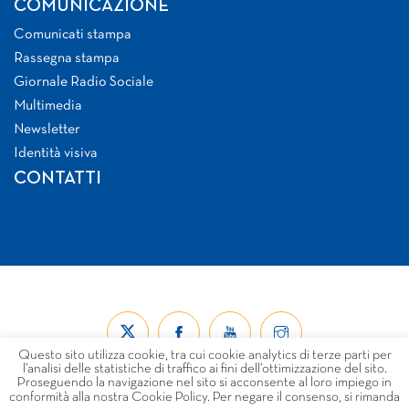
COMUNICAZIONE
Comunicati stampa
Rassegna stampa
Giornale Radio Sociale
Multimedia
Newsletter
Identità visiva
CONTATTI
Questo sito utilizza cookie, tra cui cookie analytics di terze parti per
l’analisi delle statistiche di traffico ai fini dell’ottimizzazione del sito.
Proseguendo la navigazione nel sito si acconsente al loro impiego in
conformità alla nostra Cookie Policy. Per negare il consenso, si rimanda