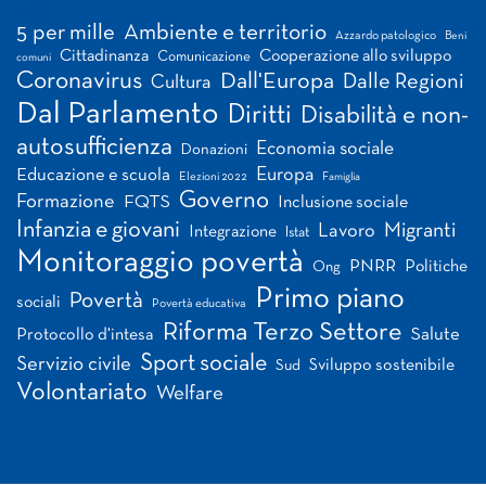
Tag
5 per mille
Ambiente e territorio
Azzardo patologico
Beni
Cittadinanza
Cooperazione allo sviluppo
Comunicazione
comuni
Coronavirus
Dall'Europa
Dalle Regioni
Cultura
Dal Parlamento
Diritti
Disabilità e non-
autosufficienza
Economia sociale
Donazioni
Europa
Educazione e scuola
Elezioni 2022
Famiglia
Governo
Formazione
FQTS
Inclusione sociale
Infanzia e giovani
Migranti
Lavoro
Integrazione
Istat
Monitoraggio povertà
PNRR
Politiche
Ong
Primo piano
Povertà
sociali
Povertà educativa
Riforma Terzo Settore
Salute
Protocollo d'intesa
Sport sociale
Servizio civile
Sviluppo sostenibile
Sud
Volontariato
Welfare