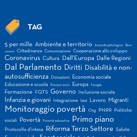
TAG
Tag
5 per mille
Ambiente e territorio
Azzardo patologico
Beni
Cittadinanza
Cooperazione allo sviluppo
Comunicazione
comuni
Coronavirus
Dall'Europa
Dalle Regioni
Cultura
Dal Parlamento
Diritti
Disabilità e non-
autosufficienza
Economia sociale
Donazioni
Europa
Educazione e scuola
Elezioni 2022
Famiglia
Governo
Formazione
FQTS
Inclusione sociale
Infanzia e giovani
Migranti
Lavoro
Integrazione
Istat
Monitoraggio povertà
PNRR
Politiche
Ong
Primo piano
Povertà
sociali
Povertà educativa
Riforma Terzo Settore
Salute
Protocollo d'intesa