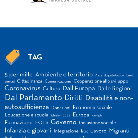
TAG
Tag
5 per mille
Ambiente e territorio
Azzardo patologico
Beni
Cittadinanza
Cooperazione allo sviluppo
Comunicazione
comuni
Coronavirus
Dall'Europa
Dalle Regioni
Cultura
Dal Parlamento
Diritti
Disabilità e non-
autosufficienza
Economia sociale
Donazioni
Europa
Educazione e scuola
Elezioni 2022
Famiglia
Governo
Formazione
FQTS
Inclusione sociale
Infanzia e giovani
Migranti
Lavoro
Integrazione
Istat