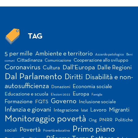
TAG
Tag
5 per mille
Ambiente e territorio
Azzardo patologico
Beni
Cittadinanza
Cooperazione allo sviluppo
Comunicazione
comuni
Coronavirus
Dall'Europa
Dalle Regioni
Cultura
Dal Parlamento
Diritti
Disabilità e non-
autosufficienza
Economia sociale
Donazioni
Europa
Educazione e scuola
Elezioni 2022
Famiglia
Governo
Formazione
FQTS
Inclusione sociale
Infanzia e giovani
Migranti
Lavoro
Integrazione
Istat
Monitoraggio povertà
PNRR
Politiche
Ong
Primo piano
Povertà
sociali
Povertà educativa