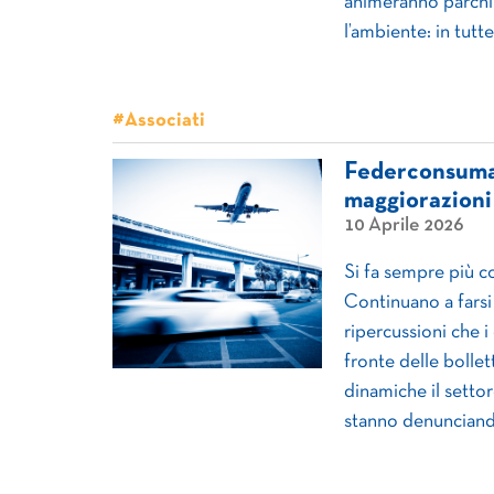
animeranno parchi e
l’ambiente: in tutte
#Associati
Federconsumato
maggiorazioni 
10 Aprile 2026
Si fa sempre più c
Continuano a farsi
ripercussioni che i
fronte delle bollet
dinamiche il setto
stanno denunciando 