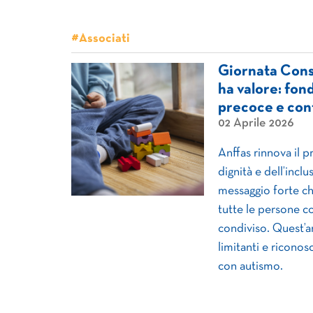
#Associati
Giornata Consa
ha valore: fon
precoce e cont
02 Aprile 2026
Anffas rinnova il p
dignità e dell’incl
messaggio forte che
tutte le persone 
condiviso. Quest’an
limitanti e riconosc
con autismo.