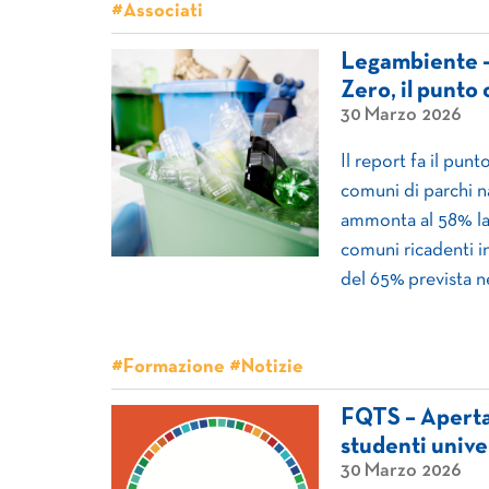
#Associati
Legambiente – 
Zero, il punto 
30 Marzo 2026
Il report fa il pun
comuni di parchi na
ammonta al 58% la 
comuni ricadenti in
del 65% prevista n
#Formazione #Notizie
FQTS – Aperta 
studenti univer
30 Marzo 2026