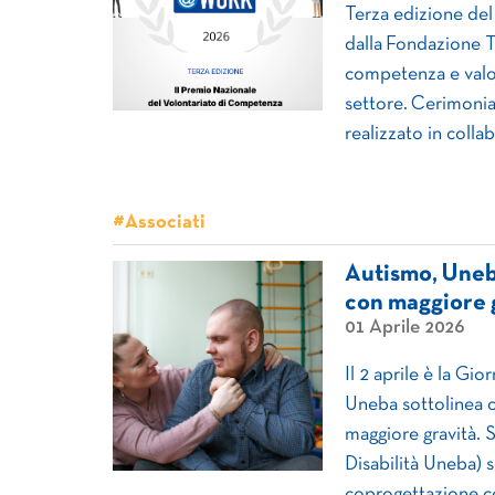
Terza edizione de
dalla Fondazione T
competenza e valor
settore. Cerimonia 
realizzato in coll
#Associati
Autismo, Uneba
con maggiore 
01 Aprile 2026
Il 2 aprile è la Gi
Uneba sottolinea c
maggiore gravità.
Disabilità Uneba) 
coprogettazione co