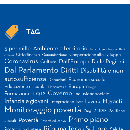
TAG
Tag
5 per mille
Ambiente e territorio
Azzardo patologico
Beni
Cittadinanza
Cooperazione allo sviluppo
Comunicazione
comuni
Coronavirus
Dall'Europa
Dalle Regioni
Cultura
Dal Parlamento
Diritti
Disabilità e non-
autosufficienza
Economia sociale
Donazioni
Europa
Educazione e scuola
Elezioni 2022
Famiglia
Governo
Formazione
FQTS
Inclusione sociale
Infanzia e giovani
Migranti
Lavoro
Integrazione
Istat
Monitoraggio povertà
PNRR
Politiche
Ong
Primo piano
Povertà
sociali
Povertà educativa
Riforma Terzo Settore
Salute
Protocollo d'intesa