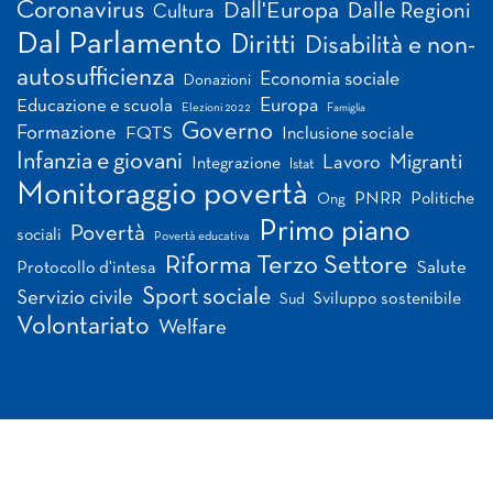
Coronavirus
Dall'Europa
Dalle Regioni
Cultura
Dal Parlamento
Diritti
Disabilità e non-
autosufficienza
Economia sociale
Donazioni
Europa
Educazione e scuola
Elezioni 2022
Famiglia
Governo
Formazione
FQTS
Inclusione sociale
Infanzia e giovani
Migranti
Lavoro
Integrazione
Istat
Monitoraggio povertà
PNRR
Politiche
Ong
Primo piano
Povertà
sociali
Povertà educativa
Riforma Terzo Settore
Salute
Protocollo d'intesa
Sport sociale
Servizio civile
Sviluppo sostenibile
Sud
Volontariato
Welfare