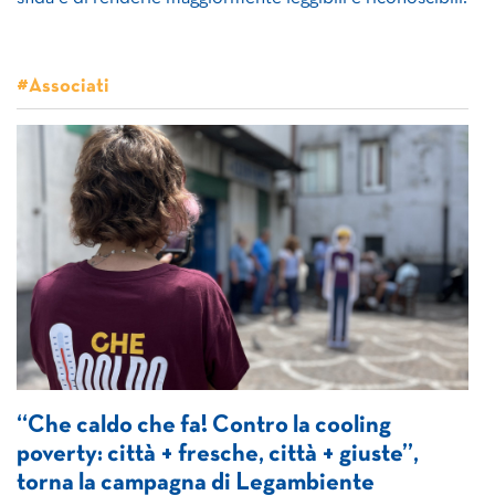
#Associati
“Che caldo che fa! Contro la cooling
poverty: città + fresche, città + giuste”,
torna la campagna di Legambiente