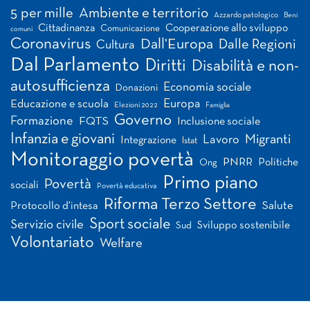
5 per mille
Ambiente e territorio
Azzardo patologico
Beni
Cittadinanza
Cooperazione allo sviluppo
Comunicazione
comuni
Coronavirus
Dall'Europa
Dalle Regioni
Cultura
Dal Parlamento
Diritti
Disabilità e non-
autosufficienza
Economia sociale
Donazioni
Europa
Educazione e scuola
Elezioni 2022
Famiglia
Governo
Formazione
FQTS
Inclusione sociale
Infanzia e giovani
Migranti
Lavoro
Integrazione
Istat
Monitoraggio povertà
PNRR
Politiche
Ong
Primo piano
Povertà
sociali
Povertà educativa
Riforma Terzo Settore
Salute
Protocollo d'intesa
Sport sociale
Servizio civile
Sviluppo sostenibile
Sud
Volontariato
Welfare