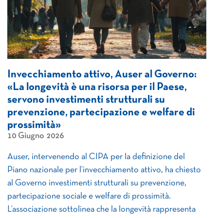
Invecchiamento attivo, Auser al Governo:
«La longevità è una risorsa per il Paese,
servono investimenti strutturali su
prevenzione, partecipazione e welfare di
prossimità»
10 Giugno 2026
Auser, intervenendo al CIPA per la definizione del
Piano nazionale per l’invecchiamento attivo, ha chiesto
al Governo investimenti strutturali su prevenzione,
partecipazione sociale e welfare di prossimità.
L’associazione sottolinea che la longevità rappresenta