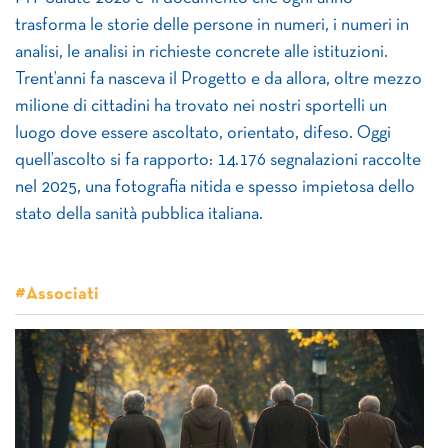
trasforma le storie delle persone in numeri, i numeri in
analisi, le analisi in richieste concrete alle istituzioni.
Trent’anni fa nasceva il Progetto e da allora, oltre mezzo
milione di cittadini ha trovato nei nostri sportelli un
luogo dove essere ascoltato, orientato, difeso. Oggi
quell’ascolto si fa rapporto: 14.176 segnalazioni raccolte
nel 2025, una fotografia nitida e spesso impietosa dello
stato della sanità pubblica italiana.
#Associati