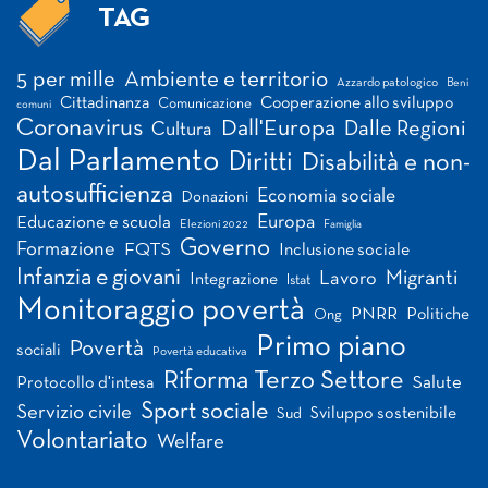
TAG
Tag
5 per mille
Ambiente e territorio
Azzardo patologico
Beni
Cittadinanza
Cooperazione allo sviluppo
Comunicazione
comuni
Coronavirus
Dall'Europa
Dalle Regioni
Cultura
Dal Parlamento
Diritti
Disabilità e non-
autosufficienza
Economia sociale
Donazioni
Europa
Educazione e scuola
Elezioni 2022
Famiglia
Governo
Formazione
FQTS
Inclusione sociale
Infanzia e giovani
Migranti
Lavoro
Integrazione
Istat
Monitoraggio povertà
PNRR
Politiche
Ong
Primo piano
Povertà
sociali
Povertà educativa
Riforma Terzo Settore
Salute
Protocollo d'intesa
Sport sociale
Servizio civile
Sviluppo sostenibile
Sud
Volontariato
Welfare