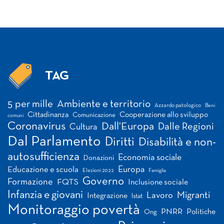
TAG
Tag
5 per mille
Ambiente e territorio
Azzardo patologico
Beni
Cittadinanza
Cooperazione allo sviluppo
Comunicazione
comuni
Coronavirus
Dall'Europa
Dalle Regioni
Cultura
Dal Parlamento
Diritti
Disabilità e non-
autosufficienza
Economia sociale
Donazioni
Europa
Educazione e scuola
Elezioni 2022
Famiglia
Governo
Formazione
FQTS
Inclusione sociale
Infanzia e giovani
Migranti
Lavoro
Integrazione
Istat
Monitoraggio povertà
PNRR
Politiche
Ong