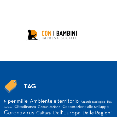
TAG
Tag
5 per mille
Ambiente e territorio
Azzardo patologico
Beni
Cittadinanza
Cooperazione allo sviluppo
Comunicazione
comuni
Coronavirus
Dall'Europa
Dalle Regioni
Cultura