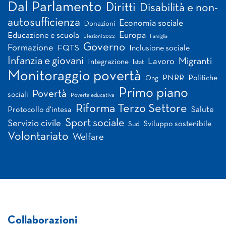
Dal Parlamento
Diritti
Disabilità e non-
autosufficienza
Economia sociale
Donazioni
Europa
Educazione e scuola
Elezioni 2022
Famiglia
Governo
Formazione
FQTS
Inclusione sociale
Infanzia e giovani
Migranti
Lavoro
Integrazione
Istat
Monitoraggio povertà
PNRR
Politiche
Ong
Primo piano
Povertà
sociali
Povertà educativa
Riforma Terzo Settore
Salute
Protocollo d'intesa
Sport sociale
Servizio civile
Sviluppo sostenibile
Sud
Volontariato
Welfare
Collaborazioni