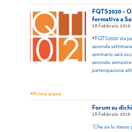
FQTS2020 – On
formativa a Sa
18 Febbraio 2016
#‎FQTS2020‬ sta per
seconda settimana 
seminario sarà occa
secondo semestre i
partecipazione atti
#Primo piano
Forum su dich
18 Febbraio 2016
“Che sia lo stesso