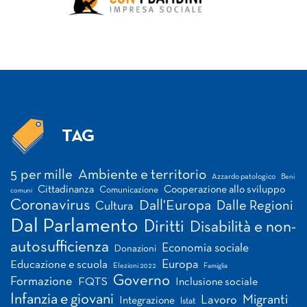
TAG
Tag
5 per mille
Ambiente e territorio
Azzardo patologico
Beni
Cittadinanza
Cooperazione allo sviluppo
Comunicazione
comuni
Coronavirus
Dall'Europa
Dalle Regioni
Cultura
Dal Parlamento
Diritti
Disabilità e non-
autosufficienza
Economia sociale
Donazioni
Europa
Educazione e scuola
Elezioni 2022
Famiglia
Governo
Formazione
FQTS
Inclusione sociale
Infanzia e giovani
Migranti
Lavoro
Integrazione
Istat