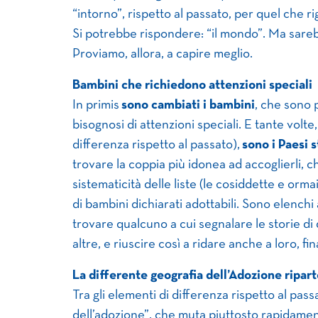
“intorno”, rispetto al passato, per quel che r
Si potrebbe rispondere: “il mondo”. Ma sare
Proviamo, allora, a capire meglio.
Bambini che richiedono attenzioni speciali
In primis
sono cambiati i bambini
, che sono pi
bisognosi di attenzioni speciali. E tante vol
differenza rispetto al passato),
sono i Paesi 
trovare la coppia più idonea ad accoglierli, c
sistematicità delle liste (le cosiddette e orm
di bambini dichiarati adottabili. Sono elenchi
trovare qualcuno a cui segnalare le storie di
altre, e riuscire così a ridare anche a loro, fina
La differente geografia dell’Adozione riparte
Tra gli elementi di differenza rispetto al pas
dell’adozione”, che muta piuttosto rapidament