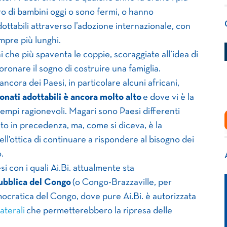
ero di bambini oggi o sono fermi, o hanno
ottabili attraverso l’adozione internazionale, con
mpre più lunghi.
 che più spaventa le coppie, scoraggiate all’idea di
ronare il sogno di costruire una famiglia.
cora dei Paesi, in particolare alcuni africani,
nati adottabili è ancora molto alto
e dove vi è la
 tempi ragionevoli. Magari sono Paesi differenti
ato in precedenza, ma, come si diceva, è la
ll’ottica di continuare a rispondere al bisogno dei
.
i con i quali Ai.Bi. attualmente sta
ubblica del Congo
(o Congo-Brazzaville, per
ocratica del Congo, dove pure Ai.Bi. è autorizzata
aterali
che permetterebbero la ripresa delle