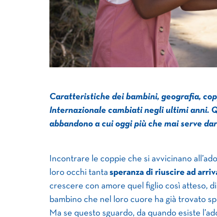
Caratteristiche dei bambini, geografia, cop
Internazionale cambiati negli ultimi anni. 
abbandono a cui oggi più che mai serve dare 
Incontrare le coppie che si avvicinano all’
loro occhi tanta
speranza di riuscire ad arriv
crescere con amore quel figlio così atteso, d
bambino che nel loro cuore ha già trovato sp
Ma se questo sguardo, da quando esiste l’ad