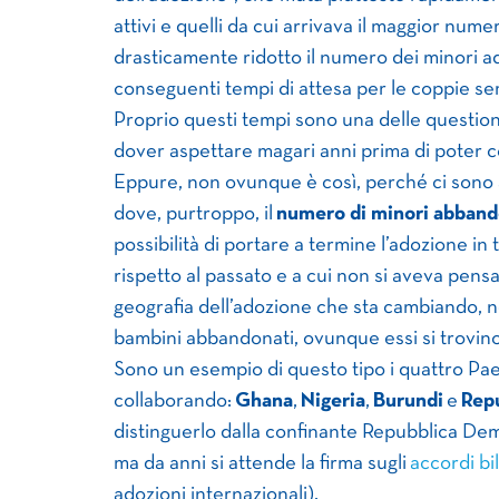
attivi e quelli da cui arrivava il maggior num
drasticamente ridotto il numero dei minori ad
conseguenti tempi di attesa per le coppie se
Proprio questi tempi sono una delle questioni
dover aspettare magari anni prima di poter co
Eppure, non ovunque è così, perché ci sono an
dove, purtroppo, il
numero di minori abbando
possibilità di portare a termine l’adozione in
rispetto al passato e a cui non si aveva pens
geografia dell’adozione che sta cambiando, ne
bambini abbandonati, ovunque essi si trovino
Sono un esempio di questo tipo i quattro Paes
collaborando:
Ghana
,
Nigeria
,
Burundi
e
Rep
distinguerlo dalla confinante Repubblica Dem
ma da anni si attende la firma sugli
accordi bil
adozioni internazionali).