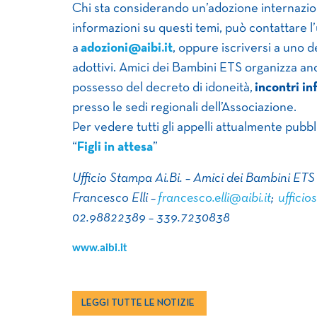
Chi sta considerando un’adozione internazi
informazioni su questi temi, può contattare l’u
a
adozioni@aibi.it
, oppure iscriversi a uno de
adottivi. Amici dei Bambini ETS organizza an
possesso del decreto di idoneità,
incontri i
presso le sedi regionali dell’Associazione.
Per vedere tutti gli appelli attualmente pubbl
“
Figli in attesa
”
Ufficio Stampa Ai.Bi. – Amici dei Bambini ETS
Francesco Elli –
francesco.elli@aibi.it
;
ufficio
02.98822389 – 339.7230838
www.aibi.it
LEGGI TUTTE LE NOTIZIE