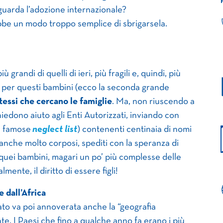
iguarda l’adozione internazionale?
bbe un modo troppo semplice di sbrigarsela.
ù grandi di quelli di ieri, più fragili e, quindi, più
te, per questi bambini (ecco la seconda grande
stessi che cercano le famiglie
. Ma, non riuscendo a
hiedono aiuto agli Enti Autorizzati, inviando con
ai famose
neglect list
) contenenti centinaia di nomi
 anche molto corposi, spediti con la speranza di
 quei bambini, magari un po’ più complesse delle
lmente, il diritto di essere figli!
 dall’Africa
sato va poi annoverata anche la “geografia
e. I Paesi che fino a qualche anno fa erano i più