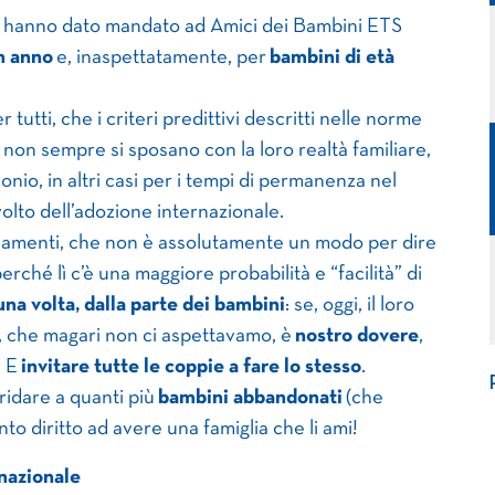
che hanno dato mandato ad Amici dei Bambini ETS
n anno
e, inaspettatamente, per
bambini di età
utti, che i criteri predittivi descritti nelle norme
 non sempre si sposano con la loro realtà familiare,
nio, in altri casi per i tempi di permanenza nel
lto dell’adozione internazionale.
mbiamenti, che non è assolutamente un modo per dire
erché lì c’è una maggiore probabilità e “facilità” di
una volta, dalla parte dei bambini
: se, oggi, il loro
a, che magari non ci aspettavamo, è
nostro dovere
,
. E
invitare tutte le coppie a fare lo stesso
.
ridare a quanti più
bambini abbandonati
(che
o diritto ad avere una famiglia che li ami!
nazionale