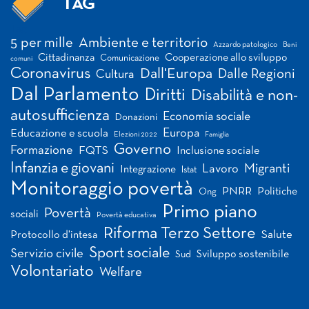
TAG
Tag
5 per mille
Ambiente e territorio
Azzardo patologico
Beni
Cittadinanza
Cooperazione allo sviluppo
Comunicazione
comuni
Coronavirus
Dall'Europa
Dalle Regioni
Cultura
Dal Parlamento
Diritti
Disabilità e non-
autosufficienza
Economia sociale
Donazioni
Europa
Educazione e scuola
Elezioni 2022
Famiglia
Governo
Formazione
FQTS
Inclusione sociale
Infanzia e giovani
Migranti
Lavoro
Integrazione
Istat
Monitoraggio povertà
PNRR
Politiche
Ong
Primo piano
Povertà
sociali
Povertà educativa
Riforma Terzo Settore
Salute
Protocollo d'intesa
Sport sociale
Servizio civile
Sviluppo sostenibile
Sud
Volontariato
Welfare