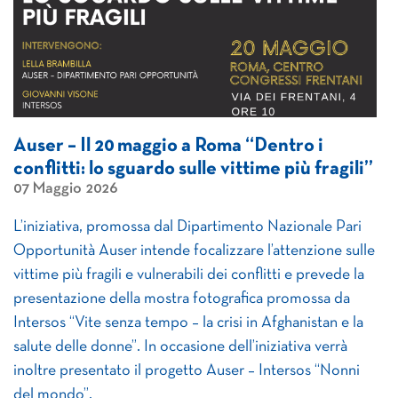
Auser – Il 20 maggio a Roma “Dentro i
conflitti: lo sguardo sulle vittime più fragili”
07 Maggio 2026
L’iniziativa, promossa dal Dipartimento Nazionale Pari
Opportunità Auser intende focalizzare l’attenzione sulle
vittime più fragili e vulnerabili dei conflitti e prevede la
presentazione della mostra fotografica promossa da
Intersos “Vite senza tempo – la crisi in Afghanistan e la
salute delle donne”. In occasione dell’iniziativa verrà
inoltre presentato il progetto Auser – Intersos “Nonni
del mondo”.