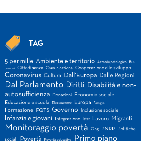
TAG
Tag
5 per mille
Ambiente e territorio
Azzardo patologico
Beni
Cittadinanza
Cooperazione allo sviluppo
Comunicazione
comuni
Coronavirus
Dall'Europa
Dalle Regioni
Cultura
Dal Parlamento
Diritti
Disabilità e non-
autosufficienza
Economia sociale
Donazioni
Europa
Educazione e scuola
Elezioni 2022
Famiglia
Governo
Formazione
FQTS
Inclusione sociale
Infanzia e giovani
Migranti
Lavoro
Integrazione
Istat
Monitoraggio povertà
PNRR
Politiche
Ong
Primo piano
Povertà
sociali
Povertà educativa