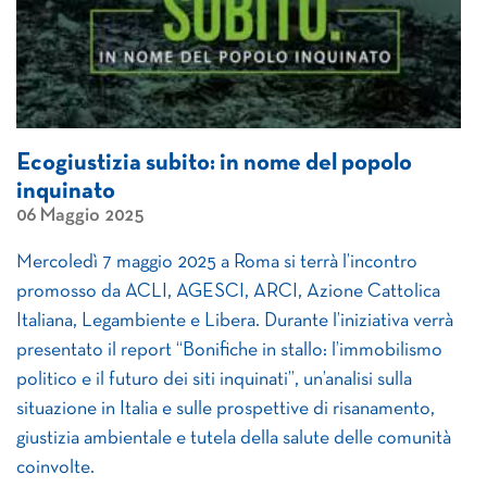
Ecogiustizia subito: in nome del popolo
inquinato
06 Maggio 2025
Mercoledì 7 maggio 2025 a Roma si terrà l’incontro
promosso da ACLI, AGESCI, ARCI, Azione Cattolica
Italiana, Legambiente e Libera. Durante l’iniziativa verrà
presentato il report “Bonifiche in stallo: l’immobilismo
politico e il futuro dei siti inquinati”, un’analisi sulla
situazione in Italia e sulle prospettive di risanamento,
giustizia ambientale e tutela della salute delle comunità
coinvolte.