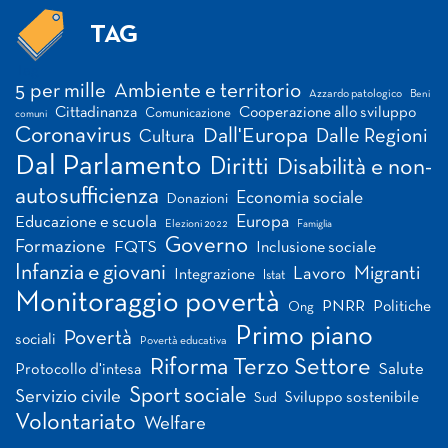
TAG
Tag
5 per mille
Ambiente e territorio
Azzardo patologico
Beni
Cittadinanza
Cooperazione allo sviluppo
Comunicazione
comuni
Coronavirus
Dall'Europa
Dalle Regioni
Cultura
Dal Parlamento
Diritti
Disabilità e non-
autosufficienza
Economia sociale
Donazioni
Europa
Educazione e scuola
Elezioni 2022
Famiglia
Governo
Formazione
FQTS
Inclusione sociale
Infanzia e giovani
Migranti
Lavoro
Integrazione
Istat
Monitoraggio povertà
PNRR
Politiche
Ong
Primo piano
Povertà
sociali
Povertà educativa
Riforma Terzo Settore
Salute
Protocollo d'intesa
Sport sociale
Servizio civile
Sviluppo sostenibile
Sud
Volontariato
Welfare