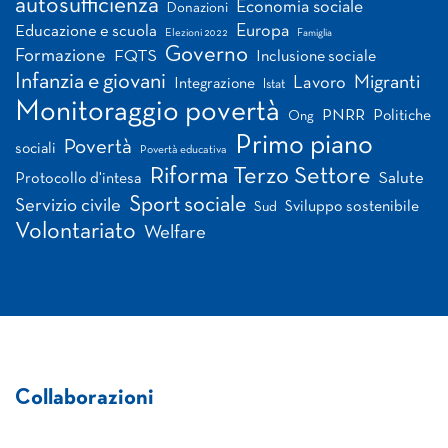
autosufficienza
Economia sociale
Donazioni
Europa
Educazione e scuola
Elezioni 2022
Famiglia
Governo
Formazione
FQTS
Inclusione sociale
Infanzia e giovani
Migranti
Lavoro
Integrazione
Istat
Monitoraggio povertà
PNRR
Politiche
Ong
Primo piano
Povertà
sociali
Povertà educativa
Riforma Terzo Settore
Salute
Protocollo d'intesa
Sport sociale
Servizio civile
Sviluppo sostenibile
Sud
Volontariato
Welfare
Collaborazioni